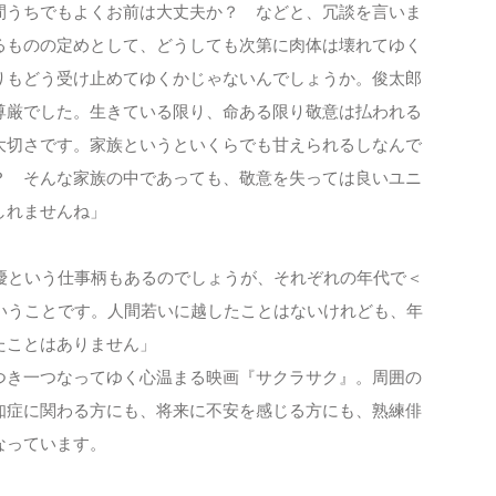
うちでもよくお前は大丈夫か？ などと、冗談を言いま
さ
ん
るものの定めとして、どうしても次第に肉体は壊れてゆく
りもどう受け止めてゆくかじゃないんでしょうか。俊太郎
尊厳でした。生きている限り、命ある限り敬意は払われる
大切さです。家族というといくらでも甘えられるしなんで
？ そんな家族の中であっても、敬意を失っては良いユニ
しれませんね」
優という仕事柄もあるのでしょうが、それぞれの年代で＜
ということです。人間若いに越したことはないけれども、年
たことはありません」
き一つなってゆく心温まる映画『サクラサク』。周囲の
知症に関わる方にも、将来に不安を感じる方にも、熟練俳
なっています。