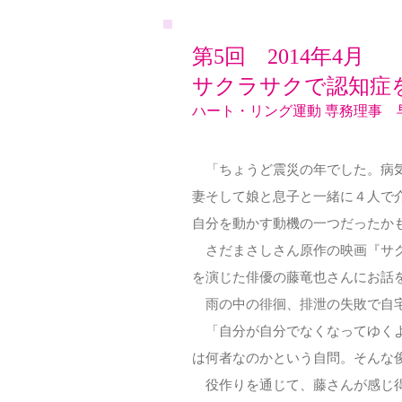
第5回 2014年4月
サクラサクで認知症
ハート・リング運動 専務理事 
「ちょうど震災の年でした。病
妻そして娘と息子と一緒に４人で
自分を動かす動機の一つだったか
さだまさしさん原作の映画『サク
を演じた俳優の藤竜也さんにお話
雨の中の徘徊、排泄の失敗で自宅
「自分が自分でなくなってゆくよ
は何者なのかという自問。そんな
役作りを通じて、藤さんが感じ得