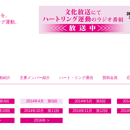
会を。
ング運動。
動紹介
主要メンバー紹介
ハート・リング通信
賛助会員
 第4回
2014年4月 第5回
2014年5月 第6回
20
第10回
2014年10月 第11回
2014年11月 第12回
201
>
2016年 >