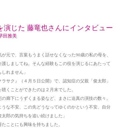
を演じた 藤竜也さんにインタビュー
早田雅美
気が元で、言葉もうまく話せなくなった90歳の私の母を、
イ
ン
介護しましてね。そんな経験もこの役を演じるにあたって
タ
ビ
もしれません」
ュ
ラサク』（４月５日公開）で、認知症の父親「俊太郎」
ー
に
を聴くことができたのは２月末でした。
答
え
の廊下にうずくまる姿など、まさに迫真の演技の数々。
て
うな不安、この先どうなってゆくのかという不安、自分
く
だ
俊太郎の気持ちを追い続けました」
さ
る
たことにも興味を持ちました。
藤