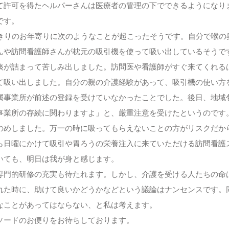
て許可を得たヘルパーさんは医療者の管理の下でできるようになり
です。
きりのお年寄りに次のようなことが起こったそうです。自分で喉の
んや訪問看護師さんが枕元の吸引機を使って吸い出しているそうで
痰が詰まって苦しみ出しました。訪問医や看護師がすぐ来てくれる
て吸い出しました。自分の親の介護経験があって、吸引機の使い方
事業所が前述の登録を受けていなかったことでした。後日、地域
事業所の存続に関わりますよ」と、厳重注意を受けたというのです
のめしました。万一の時に吸ってもらえないことの方がリスクだか
日曜にかけて吸引や胃ろうの栄養注入に来ていただける訪問看護
いても、明日は我が身と感じます。
門的研修の充実も待たれます。しかし、介護を受ける人たちの命
れた時に、助けて良いかどうかなどという議論はナンセンスです。
なことがあってはならない、と私は考えます。
ードのお便りをお待ちしております。