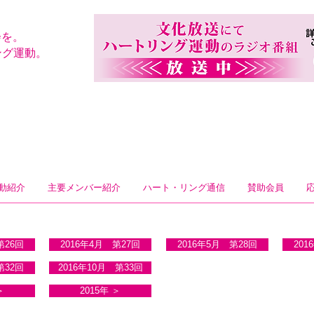
会を。
ング運動。
動紹介
主要メンバー紹介
ハート・リング通信
賛助会員
第26回
2016年4月 第27回
2016年5月 第28回
201
第32回
2016年10月 第33回
＞
2015年 ＞