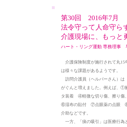
第30回 2016年7
月
法令守って人命守らず
介護現場に、もっと
ハート・リング運動 専務理事 
介護保険制度が施行されて丸15
は様々な課題があるようです。
訪問介護員（ヘルパーさん）は「
がぐんと増えました。例えば、①
タ装着 ④軽微な切り傷、擦り傷
⑥湿布の貼付 ⑦点眼薬の点眼 
介助などです。
一方、「痰の吸引」は医療行為と