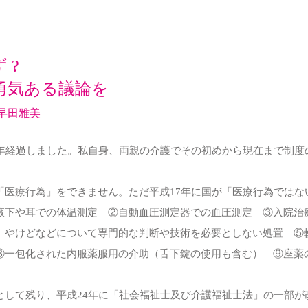
 ?
勇気ある議論を
早田雅美
年経過しました。私自身、両親の介護でその初めから現在まで制度
医療行為」をできません。ただ平成17年に国が「医療行為ではな
腋下や耳での体温測定 ②自動血圧測定器での血圧測定 ③入院治
、やけどなどについて専門的な判断や技術を必要としない処置 
⑧一包化された内服薬服用の介助（舌下錠の使用も含む） ⑨座薬
して残り、平成24年に「社会福祉士及び介護福祉士法」の一部が