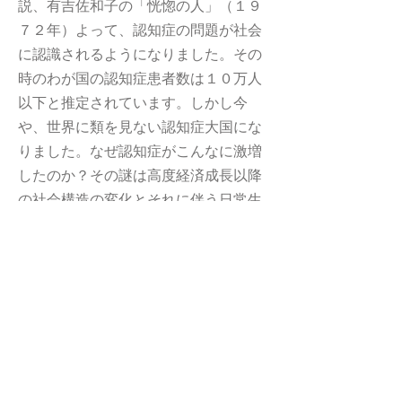
説、有吉佐和子の「恍惚の人」（１９
７２年）よって、認知症の問題が社会
に認識されるようになりました。その
時のわが国の認知症患者数は１０万人
以下と推定されています。しかし今
や、世界に類を見ない認知症大国にな
りました。なぜ認知症がこんなに激増
したのか？その謎は高度経済成長以降
の社会構造の変化とそれに伴う日常生
活の変化にあり、その多くは、「糖尿
病の合併症」と「慢性化しているスト
レス」に起因した現代病と考えられま
す。今回の市民フォーラムでは、この
謎を平易に解説することに加え、「口
の機能」（噛むチカラ）の活用が糖尿
病の予防・改善およびストレス緩和に
きわめて重要な役割を果たしているこ